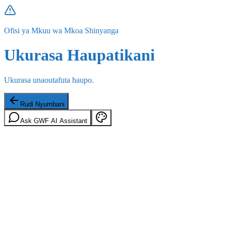
Ofisi ya Mkuu wa Mkoa Shinyanga
Ukurasa Haupatikani
Ukurasa unaoutafuta haupo.
Rudi Nyumbani
Ask GWF AI Assistant