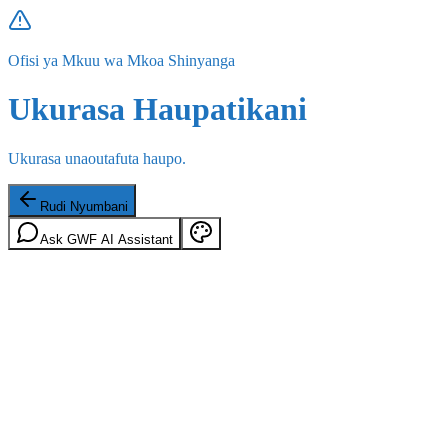
Ofisi ya Mkuu wa Mkoa Shinyanga
Ukurasa Haupatikani
Ukurasa unaoutafuta haupo.
Rudi Nyumbani
Ask GWF AI Assistant