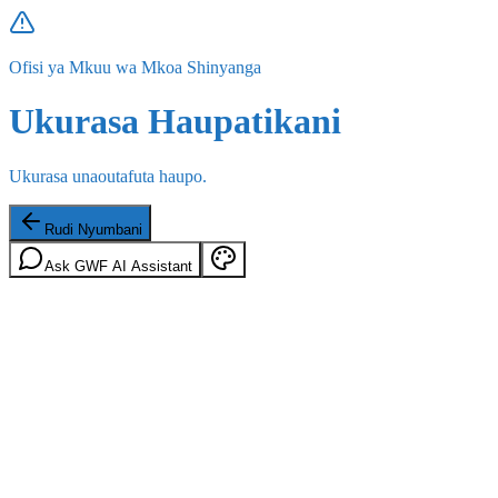
Ofisi ya Mkuu wa Mkoa Shinyanga
Ukurasa Haupatikani
Ukurasa unaoutafuta haupo.
Rudi Nyumbani
Ask GWF AI Assistant