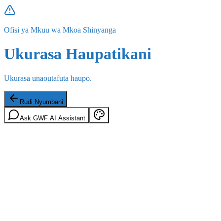
Ofisi ya Mkuu wa Mkoa Shinyanga
Ukurasa Haupatikani
Ukurasa unaoutafuta haupo.
Rudi Nyumbani
Ask GWF AI Assistant