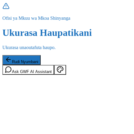
Ofisi ya Mkuu wa Mkoa Shinyanga
Ukurasa Haupatikani
Ukurasa unaoutafuta haupo.
Rudi Nyumbani
Ask GWF AI Assistant