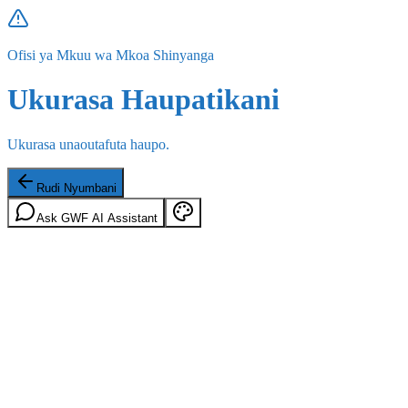
Ofisi ya Mkuu wa Mkoa Shinyanga
Ukurasa Haupatikani
Ukurasa unaoutafuta haupo.
Rudi Nyumbani
Ask GWF AI Assistant